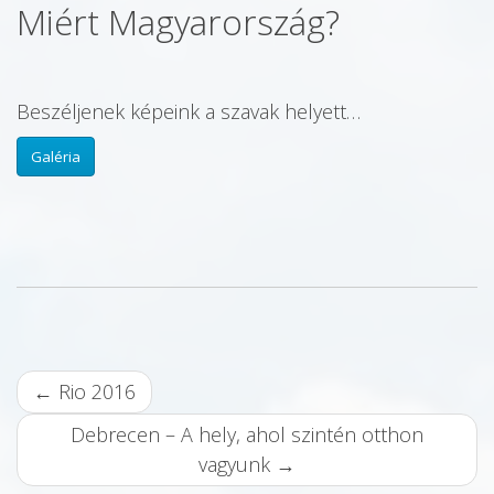
Miért Magyarország?
Beszéljenek képeink a szavak helyett…
Galéria
B
←
Rio 2016
e
Debrecen – A hely, ahol szintén otthon
j
vagyunk
→