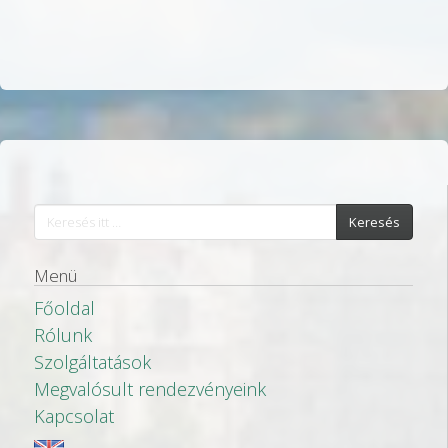
ó
Keresés
Menü
Főoldal
Rólunk
Szolgáltatások
Megvalósult rendezvényeink
Kapcsolat