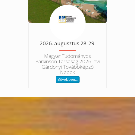
2026. augusztus 28-29.
Magyar Tudományos
Parkinson Társaság 2026. évi
Gárdonyi Továbbképző
Napok
Bővebben…