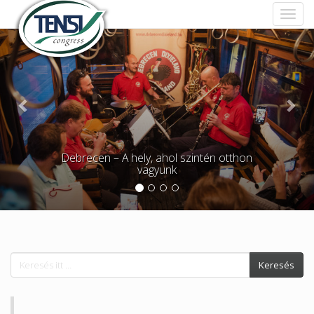
Previous
Nex
Miért Magyarország?
Beszéljenek képeink a szavak helyett…
Galéria
Keresés