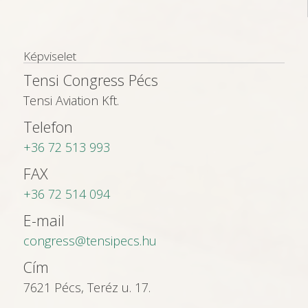
Képviselet
Tensi Congress Pécs
Tensi Aviation Kft.
Telefon
+36 72 513 993
FAX
+36 72 514 094
E-mail
congress@tensipecs.hu
Cím
7621 Pécs, Teréz u. 17.