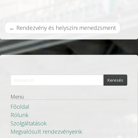
B
←
Rendezvény és helyszíni menedzsment
e
j
e
g
y
Keresés
z
Menü
é
Főoldal
s
Rólunk
n
Szolgáltatások
a
Megvalósult rendezvényeink