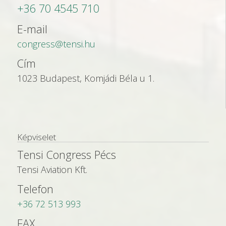
+36 70 4545 710
E-mail
congress@tensi.hu
Cím
1023 Budapest, Komjádi Béla u 1.
Képviselet
Tensi Congress Pécs
Tensi Aviation Kft.
Telefon
+36 72 513 993
FAX