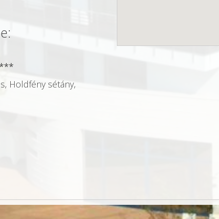
e:
****
is, Holdfény sétány,