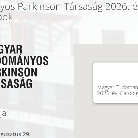
s Parkinson Társaság 2026. é
pok
Magyar Tudomány
2026. évi Gárdo
ja:
ugusztus 29.