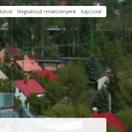
atások
Megvalósult rendezvényeink
Kapcsolat