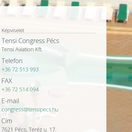
Képviselet
Tensi Congress Pécs
Tensi Aviation Kft.
Telefon
+36 72 513 993
FAX
+36 72 514 094
E-mail
congress@tensipecs.hu
Cím
7621 Pécs, Teréz u. 17.