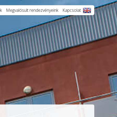
k
Megvalósult rendezvényeink
Kapcsolat