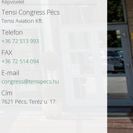
Képviselet
Tensi Congress Pécs
Tensi Aviation Kft.
Telefon
+36 72 513 993
FAX
+36 72 514 094
E-mail
congress@tensipecs.hu
Cím
7621 Pécs, Teréz u. 17.