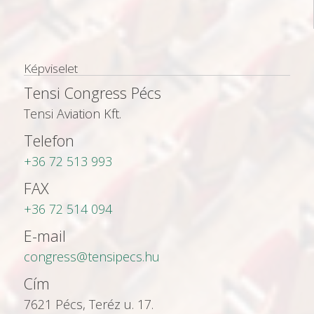
Képviselet
Tensi Congress Pécs
Tensi Aviation Kft.
Telefon
+36 72 513 993
FAX
+36 72 514 094
E-mail
congress@tensipecs.hu
Cím
7621 Pécs, Teréz u. 17.