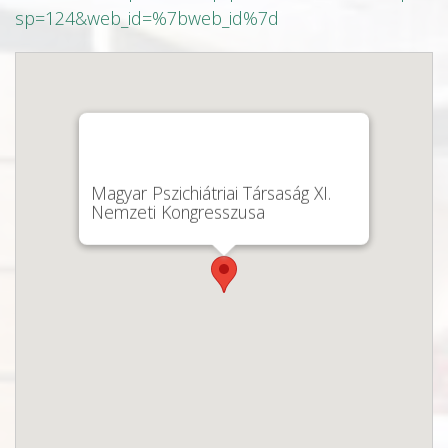
sp=124&web_id=%7bweb_id%7d
Magyar Pszichiátriai Társaság XI.
Nemzeti Kongresszusa