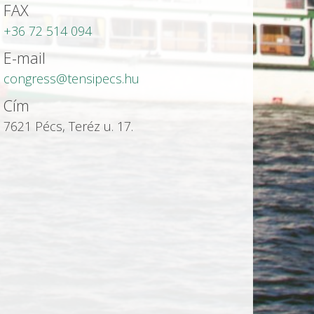
FAX
+36 72 514 094
E-mail
congress@tensipecs.hu
Cím
7621 Pécs, Teréz u. 17.