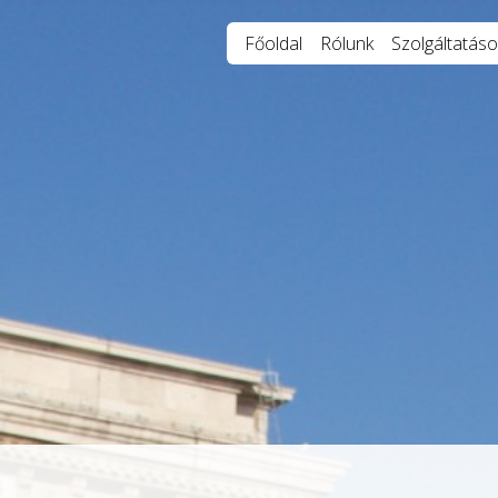
Főoldal
Rólunk
Szolgáltatáso