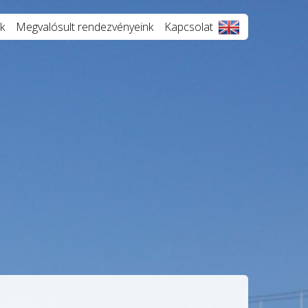
k
Megvalósult rendezvényeink
Kapcsolat