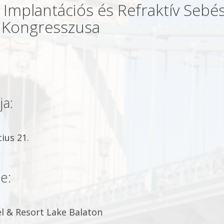
Implantációs és Refraktív Sebés
i Kongresszusa
ja:
ius 21.
e:
l & Resort Lake Balaton