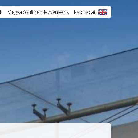
k
Megvalósult rendezvényeink
Kapcsolat