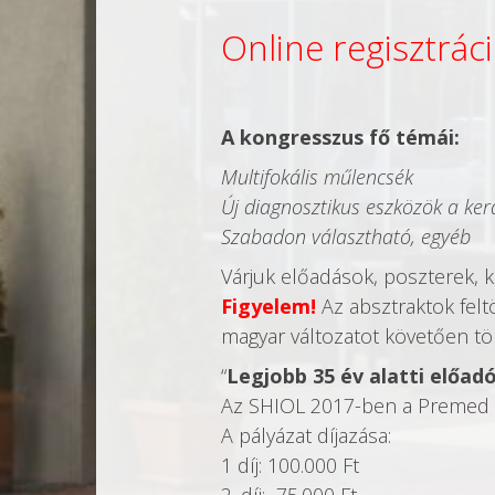
Online regisztrác
A kongresszus fő témái:
Multifokális műlencsék
Új diagnosztikus eszközök a ker
Szabadon választható, egyéb
Várjuk előadások, poszterek, 
Figyelem!
Az absztraktok felt
magyar változatot követően töl
“
Legjobb 35 év alatti előadó
Az SHIOL 2017-ben a Premed P
A pályázat díjazása:
1 díj: 100.000 Ft