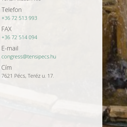
Telefon
+36 72 513 993
FAX
+36 72 514 094
E-mail
congress@tensipecs.hu
Cím
7621 Pécs, Teréz u. 17.