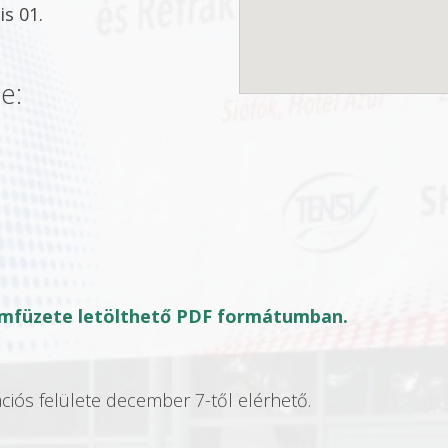
is 01.
e:
c
amfüzete letölthető PDF formátumban.
ciós felülete december 7-től elérhető.