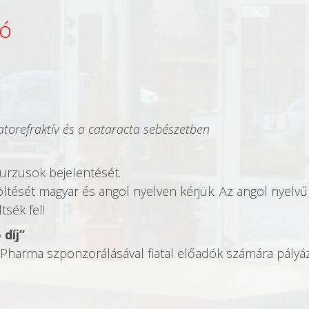
ió
atorefraktív és a cataracta sebészetben
kurzusok bejelentését.
öltését magyar és angol nyelven kérjük. Az angol nyelvű
tsék fel!
 díj”
harma szponzorálásával fiatal előadók számára pályáz