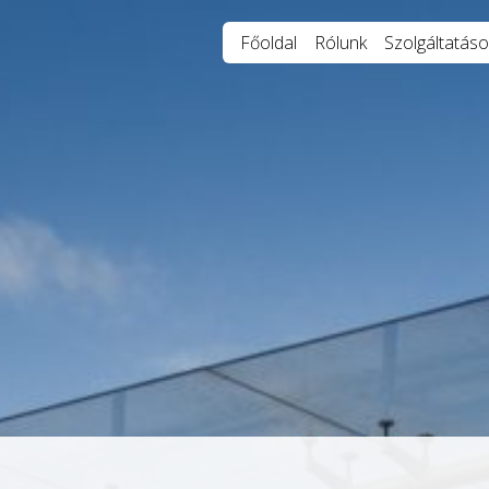
Főoldal
Rólunk
Szolgáltatáso