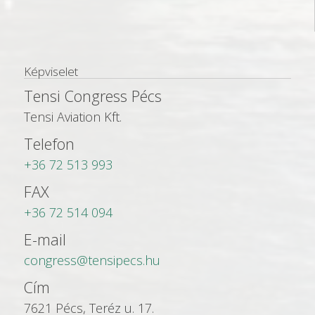
Képviselet
Tensi Congress Pécs
Tensi Aviation Kft.
Telefon
+36 72 513 993
FAX
+36 72 514 094
E-mail
congress@tensipecs.hu
Cím
7621 Pécs, Teréz u. 17.