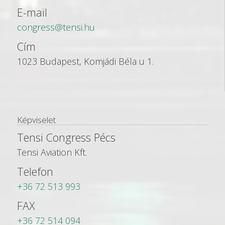
E-mail
congress@tensi.hu
Cím
1023 Budapest, Komjádi Béla u 1.
Képviselet
Tensi Congress Pécs
Tensi Aviation Kft.
Telefon
+36 72 513 993
FAX
+36 72 514 094