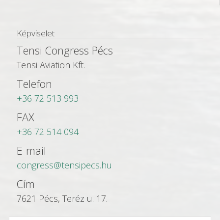
Képviselet
Tensi Congress Pécs
Tensi Aviation Kft.
Telefon
+36 72 513 993
FAX
+36 72 514 094
E-mail
congress@tensipecs.hu
Cím
7621 Pécs, Teréz u. 17.