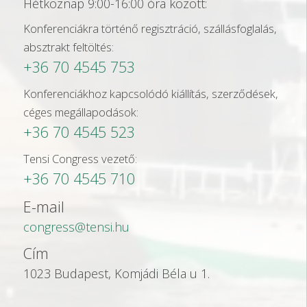
Hétköznap 9:00-16:00 óra között:
Konferenciákra történő regisztráció, szállásfoglalás,
absztrakt feltöltés:
+36 70 4545 753
Konferenciákhoz kapcsolódó kiállítás, szerződések,
céges megállapodások:
+36 70 4545 523
Tensi Congress vezető:
+36 70 4545 710
E-mail
congress@tensi.hu
Cím
1023 Budapest, Komjádi Béla u 1.