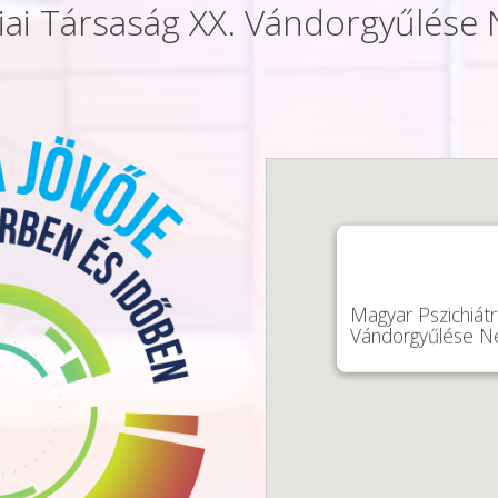
riai Társaság XX. Vándorgyűlése
Magyar Pszichiátri
Vándorgyűlése Ne