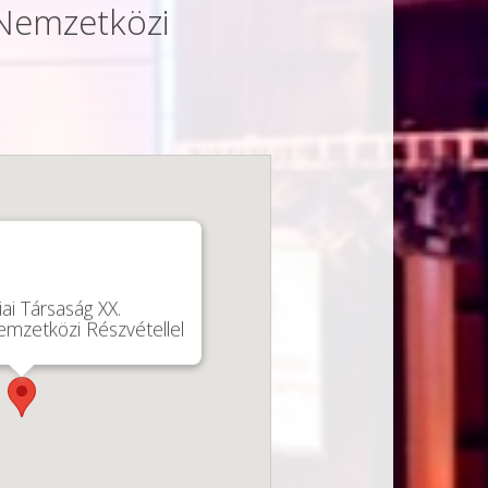
 Nemzetközi
ai Társaság XX.
mzetközi Részvétellel