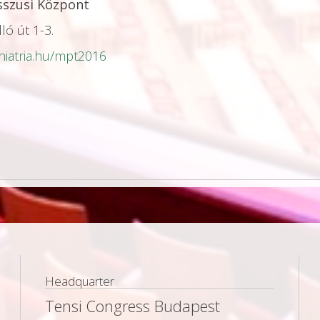
sszusi Központ
ló út 1-3.
hiatria.hu/mpt2016
Headquarter
Tensi Congress Budapest